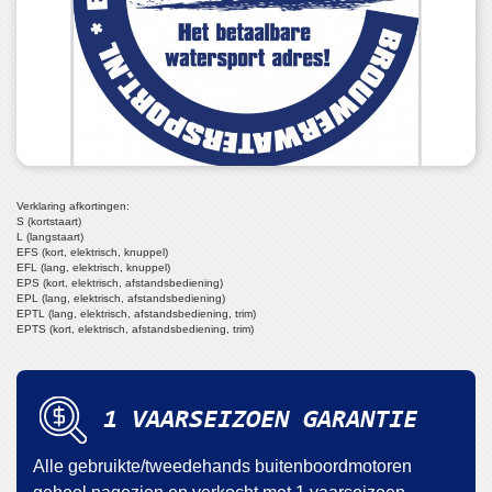
Verklaring afkortingen:
S (kortstaart)
L (langstaart)
EFS (kort, elektrisch, knuppel)
EFL (lang, elektrisch, knuppel)
EPS (kort, elektrisch, afstandsbediening)
EPL (lang, elektrisch, afstandsbediening)
EPTL (lang, elektrisch, afstandsbediening, trim)
EPTS (kort, elektrisch, afstandsbediening, trim)
1 VAARSEIZOEN GARANTIE
Alle gebruikte/tweedehands buitenboordmotoren