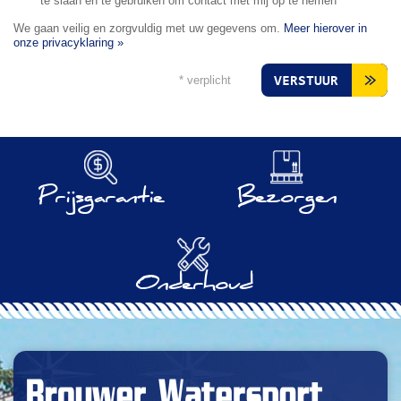
te slaan en te gebruiken om contact met mij op te nemen
We gaan veilig en zorgvuldig met uw gegevens om.
Meer hierover in
onze privacyklaring »
* verplicht
VERSTUUR
Prijsgarantie
Bezorgen
Onderhoud