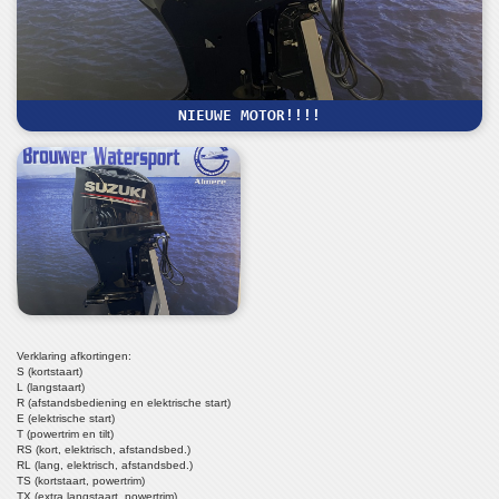
NIEUWE MOTOR!!!!
Verklaring afkortingen:
S (kortstaart)
L (langstaart)
R (afstandsbediening en elektrische start)
E (elektrische start)
T (powertrim en tilt)
RS (kort, elektrisch, afstandsbed.)
RL (lang, elektrisch, afstandsbed.)
TS (kortstaart, powertrim)
TX (extra langstaart, powertrim)