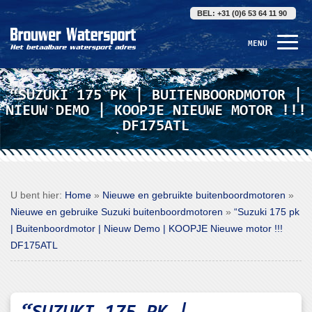
BEL: +31 (0)6 53 64 11 90
MENU
“SUZUKI 175 PK | BUITENBOORDMOTOR |
NIEUW DEMO | KOOPJE NIEUWE MOTOR !!!
DF175ATL
U bent hier:
Home
»
Nieuwe en gebruikte buitenboordmotoren
»
Nieuwe en gebruike Suzuki buitenboordmotoren
»
“Suzuki 175 pk
| Buitenboordmotor | Nieuw Demo | KOOPJE Nieuwe motor !!!
DF175ATL