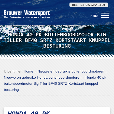
BEL: +31 (0)6 53 64 11 90
MENU
HONDA 40 PK BUITENBOORDMOTOR BIG
TILLER BF40 SRTZ KORTSTAART KNUPPEL
BESTURING
U bent hier:
Home
»
Nieuwe en gebruikte buitenboordmotoren
»
Nieuwe en gebruike Honda buitenboordmotoren
»
Honda 40 pk
buitenboordmotor Big Tiller BF40 SRTZ Kortstaart knuppel
besturing