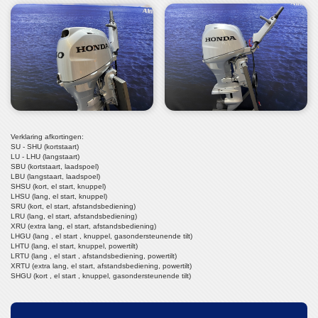
Verklaring afkortingen:
SU - SHU (kortstaart)
LU - LHU (langstaart)
SBU (kortstaart, laadspoel)
LBU (langstaart, laadspoel)
SHSU (kort, el start, knuppel)
LHSU (lang, el start, knuppel)
SRU (kort, el start, afstandsbediening)
LRU (lang, el start, afstandsbediening)
XRU (extra lang, el start, afstandsbediening)
LHGU (lang , el start , knuppel, gasondersteunende tilt)
LHTU (lang, el start, knuppel, powertilt)
LRTU (lang , el start , afstandsbediening, powertilt)
XRTU (extra lang, el start, afstandsbediening, powertilt)
SHGU (kort , el start , knuppel, gasondersteunende tilt)