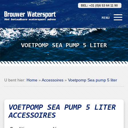
BEL: +31 (0)6 53 64 11 90
MENU
VOETPOMP SEA PUMP 5 LITER
U bent hier:
Home
»
Accessoires
»
Voetpomp Sea pump 5 liter
VOETPOMP
SEA PUMP 5 LITER
ACCESSOIRES