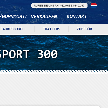
RUFEN SIE UNS AN: +31 (0)6 53 64 11 90
/WOHNMOBIL VERKAUFEN
KONTAKT
RJAHRESMODELL
TRAILERS
ZUBEHÖR
SPORT 300