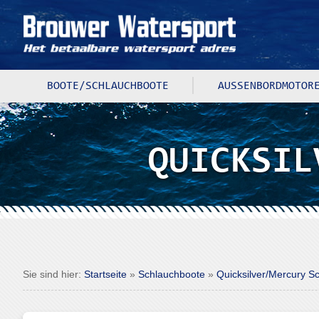
BOOTE/SCHLAUCHBOOTE
AUSSENBORDMOTORE
QUICKSIL
Sie sind hier:
Startseite
»
Schlauchboote
»
Quicksilver/Mercury S