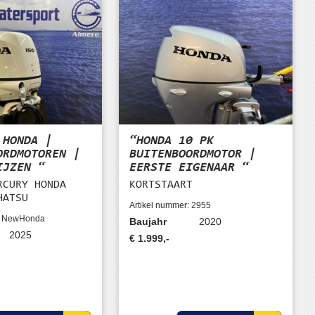
 HONDA |
“HONDA 10 PK
ORDMOTOREN |
BUITENBOORDMOTOR |
IJZEN “
EERSTE EIGENAAR “
RCURY HONDA
KORTSTAART
HATSU
Artikel nummer: 2955
r: NewHonda
Baujahr
2020
2025
€ 1.999,-