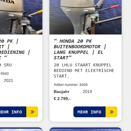
20 PK |
“ HONDA 20 PK
RT |
BUITENBOORDMOTOR |
BEDIENING |
LANG KNUPPEL | EL
I “
START”
0 SRU
20 LHLU STAART KNUPPEL
BEDIEND MET ELEKTRISCHE
: 9940
START.
2021
Artikel nummer: 8406
Baujahr
2019
€ 2.799,-
MEHR INFO
MEHR INFO