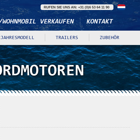
RUFEN SIE UNS AN: +31 (0)6 53 64 11 90
/WOHNMOBIL VERKAUFEN
KONTAKT
RJAHRESMODELL
TRAILERS
ZUBEHÖR
ORDMOTOREN