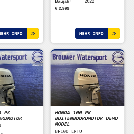
Baujahr
2022
€ 2.999,-
MEHR INFO
MEHR INFO
0 PK
HONDA 100 PK
ORDMOTOR
BUITENBOORDMOTOR DEMO
MODEL
U
BF100 LRTU