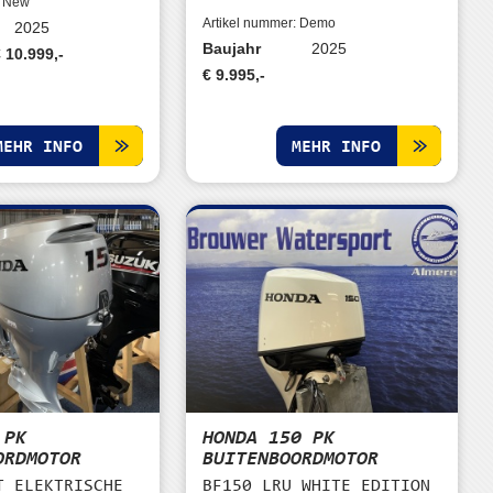
: New
Artikel nummer: Demo
2025
Baujahr
2025
 10.999,-
€ 9.995,-
MEHR INFO
MEHR INFO
 PK
HONDA 150 PK
ORDMOTOR
BUITENBOORDMOTOR
T ELEKTRISCHE
BF150 LRU WHITE EDITION