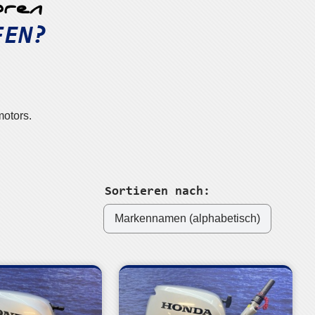
ren
FEN?
otors.
Sortieren nach: