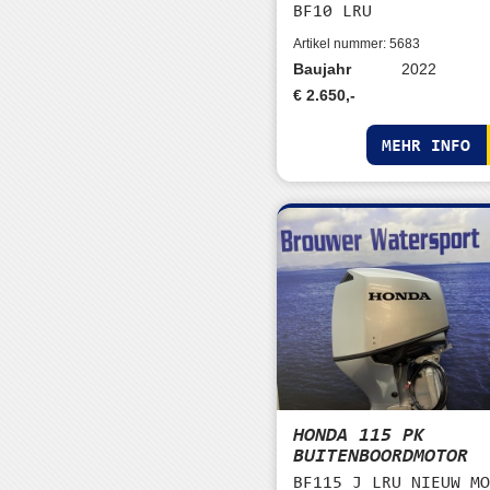
BF10 LRU
Artikel nummer: 5683
Baujahr
2022
€ 2.650,-
MEHR INFO
HONDA 115 PK
BUITENBOORDMOTOR
BF115 J LRU NIEUW M