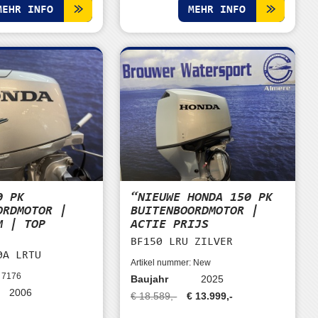
MEHR INFO
MEHR INFO
0 PK
“NIEUWE HONDA 150 PK
ORDMOTOR |
BUITENBOORDMOTOR |
M | TOP
ACTIE PRIJS
BF150 LRU ZILVER
0A LRTU
Artikel nummer: New
: 7176
Baujahr
2025
2006
€ 18.589,-
€ 13.999,-