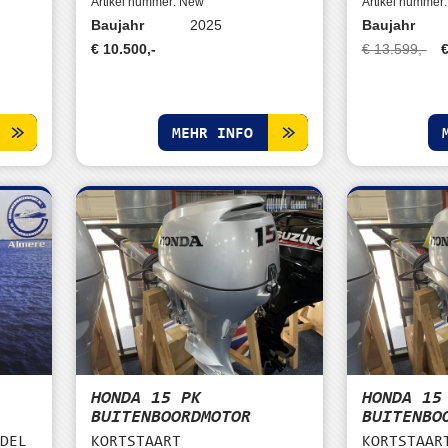
Artikel nummer: New
Artikel nummer
Baujahr
2025
Baujahr
€ 10.500,-
€ 13.599,-
€
MEHR INFO
HONDA 15 PK
HONDA 15
BUITENBOORDMOTOR
BUITENBO
ODEL
KORTSTAART
KORTSTAAR