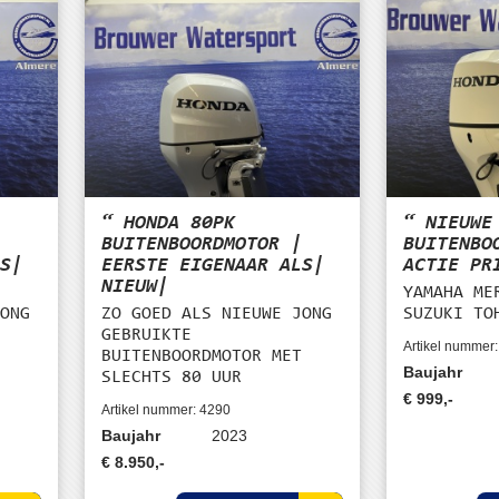
“ HONDA 80PK
“ NIEUWE
|
BUITENBOORDMOTOR |
BUITENBO
LS|
EERSTE EIGENAAR ALS|
ACTIE PR
NIEUW|
YAMAHA ME
JONG
ZO GOED ALS NIEUWE JONG
SUZUKI TO
GEBRUIKTE
Artikel numme
BUITENBOORDMOTOR MET
Baujahr
SLECHTS 80 UUR
€ 999,-
Artikel nummer: 4290
Baujahr
2023
€ 8.950,-