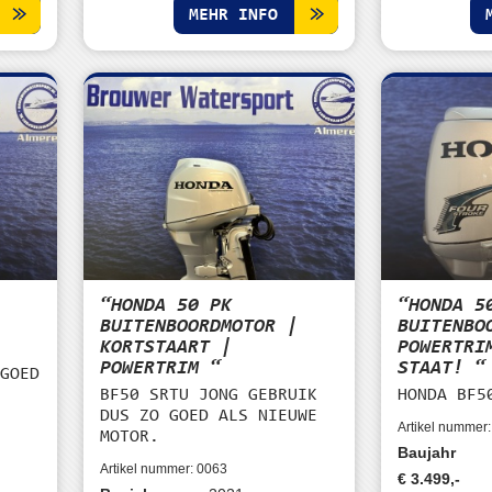
MEHR INFO
“HONDA 50 PK
“HONDA 5
|
BUITENBOORDMOTOR |
BUITENBO
KORTSTAART |
POWERTRI
POWERTRIM “
STAAT! “
 GOED
E
BF50 SRTU JONG GEBRUIK
HONDA BF5
DUS ZO GOED ALS NIEUWE
Artikel nummer
MOTOR.
Baujahr
Artikel nummer: 0063
€ 3.499,-