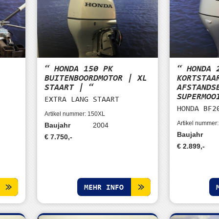
“ HONDA 150 PK
“ HONDA 
|
BUITENBOORDMOTOR | XL
KORTSTAA
STAART | “
AFSTANDS
SUPERMOO
EXTRA LANG STAART
T
HONDA BF2
Artikel nummer: 150XL
Artikel nummer
Baujahr
2004
Baujahr
€ 7.750,-
€ 2.899,-
MEHR INFO