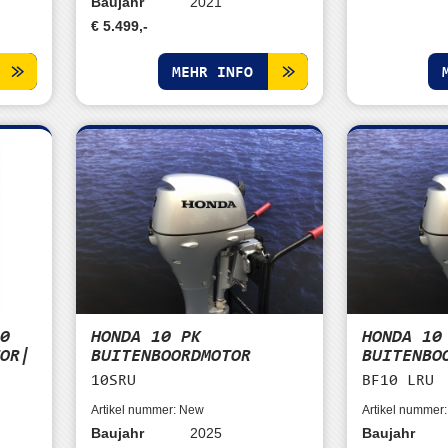
Baujahr
2021
€ 5.499,-
MEHR INFO
60
HONDA 10 PK
HONDA 10
TOR|
BUITENBOORDMOTOR
BUITENBO
10SRU
BF10 LRU
Artikel nummer: New
Artikel nummer
Baujahr
2025
Baujahr