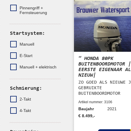
Pinnengriff +
Fernsteuerung
Startsystem:
Manuell
E-Start
“ HONDA 80PK
BUITENBOORDMOTOR 
Manuell + elektrisch
EERSTE EIGENAAR A
NIEUW|
ZO GOED ALS NIEUWE 
GEBRUIKTE
Schmierung:
BUITENBOORDMOTOR
2-Takt
Artikel nummer: 3106
Baujahr
2021
4-Takt
€ 8.499,-