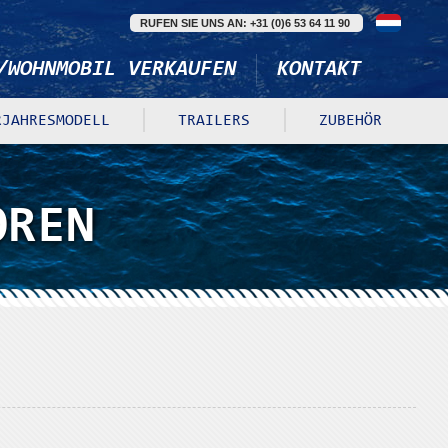
RUFEN SIE UNS AN: +31 (0)6 53 64 11 90
/WOHNMOBIL VERKAUFEN
KONTAKT
RJAHRESMODELL
TRAILERS
ZUBEHÖR
REN