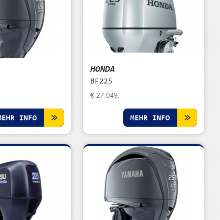
HONDA
BF225
€ 27.049,-
MEHR INFO
MEHR INFO