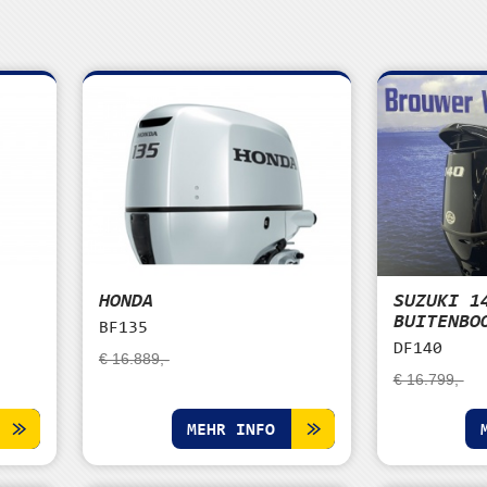
HONDA
SUZUKI 1
BUITENBO
BF135
DF140
€ 16.889,-
€ 16.799,-
MEHR INFO