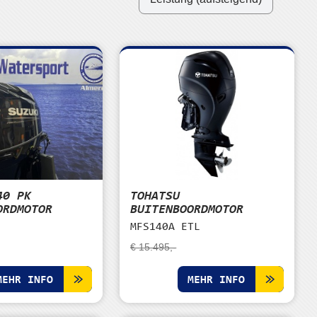
40 PK
TOHATSU
ORDMOTOR
BUITENBOORDMOTOR
MFS140A ETL
€ 15.495,-
MEHR INFO
MEHR INFO