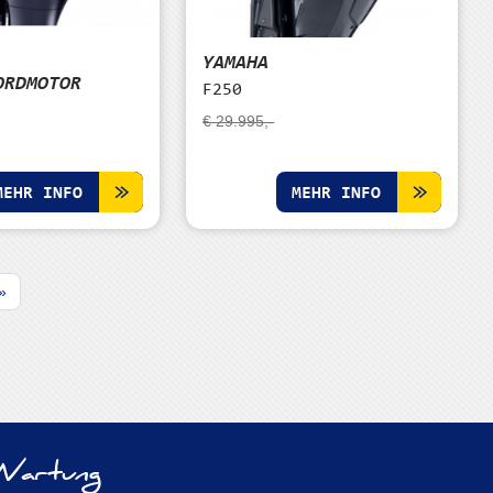
YAMAHA
ORDMOTOR
F250
€ 29.995,-
MEHR INFO
MEHR INFO
»
Wartung