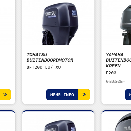
TOHATSU
YAMAHA
BUITENBOORDMOTOR
BUITENBO
KOPEN
BFT200 LU/ XU
F200
€ 23.225,-
MEHR INFO