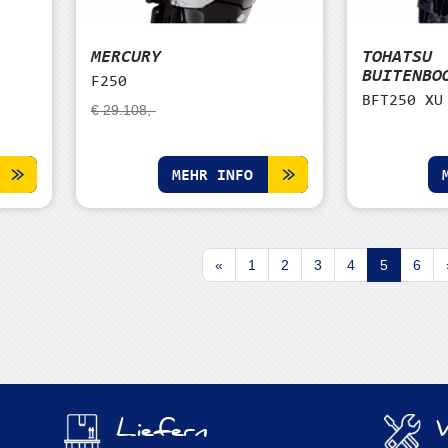
MERCURY
TOHATSU
BUITENBO
F250
BFT250 XU
€ 29.108,-
MEHR INFO
«
1
2
3
4
5
6
Liefern