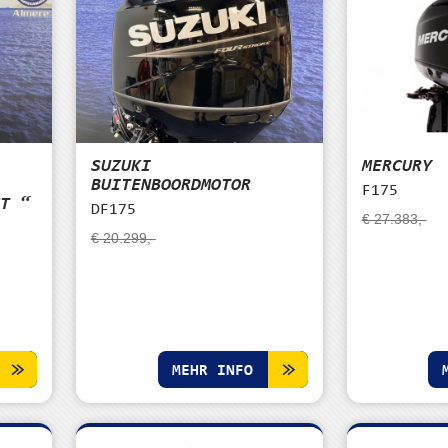
SUZUKI
MERCURY
|
BUITENBOORDMOTOR
F175
HT “
DF175
€ 27.383,-
€ 20.299,-
MEHR INFO