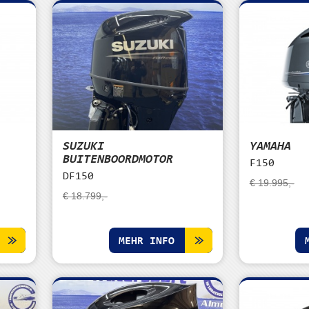
SUZUKI
YAMAHA
BUITENBOORDMOTOR
F150
DF150
€ 19.995,-
€ 18.799,-
MEHR INFO