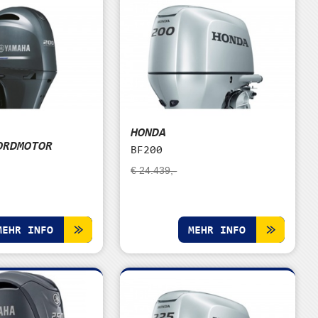
HONDA
ORDMOTOR
BF200
€ 24.439,-
MEHR INFO
MEHR INFO