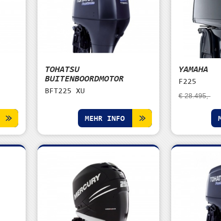
TOHATSU
YAMAHA
BUITENBOORDMOTOR
F225
BFT225 XU
€ 28.495,-
MEHR INFO