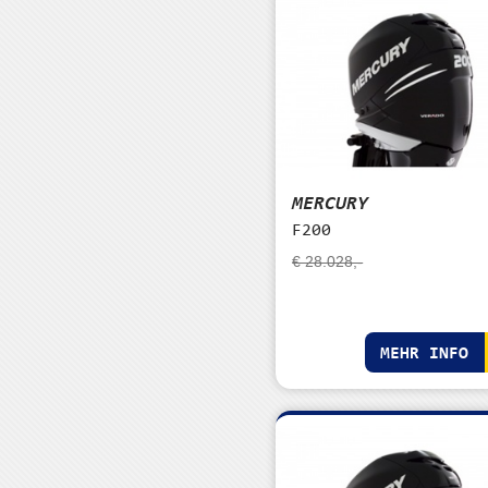
MERCURY
F200
€ 28.028,-
MEHR INFO